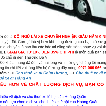
ới đó là
ĐỘI NGŨ LÁI XE CHUYÊN NGHIỆP, GIÀU NĂM KI
 tuyệt đối. Còn gì thú vị hơn khi cung đường của bạn có sự 
an di chuyển là bao lâu các bác tài cũng sẵn sàng phục vụ với t
ỆT,
GIẢM GIÁ TỪ 10% ĐẾN 35% CHI PHÍ
là món quà bạn sẽ
 35 chỗ đi đền Thượng Ba Vì.
0 khách hàng đã đến và hài lòng với những gì chúng tôi mang l
ng tin chi tiết vui lòng liên hệ đường dây nóng:
0971.069.966
h
hêm
: –>
Cho thuê xe đi Chùa Hương
, —>
Cho thuê xe đi 
uê xe đi Tràng An
IỂU HƠN VỀ CHẤT LƯỢNG DỊCH VỤ, BẠN CÓ 
thiệu về dịch vụ cho thuê xe lễ hội của Hoàng Quân
ao nên lựa chọn dịch vụ cho thuê xe lễ hội của Hoàng Quân