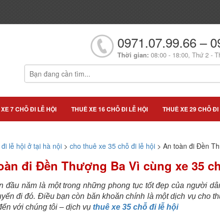
0971.07.99.66 – 0
Thời gian:
08:00 - 18:00, Thứ 2 - T
XE 7 CHỖ ĐI LỄ HỘI
THUÊ XE 16 CHỖ ĐI LỄ HỘI
THUÊ XE 29 CHỖ ĐI 
đi lễ hội ở tại hà nội
>
cho thuê xe 35 chỗ đi lễ hội
>
An toàn đi Đền Th
oàn đi Đền Thượng Ba Vì cùng xe 35 c
n đầu năm là một trong những phong tục tốt đẹp của người dâ
yến đi đó. Điều bạn còn băn khoăn chính là một dịch vụ cho th
ến với chúng tôi – dịch vụ
thuê xe 35 chỗ đi lễ hội