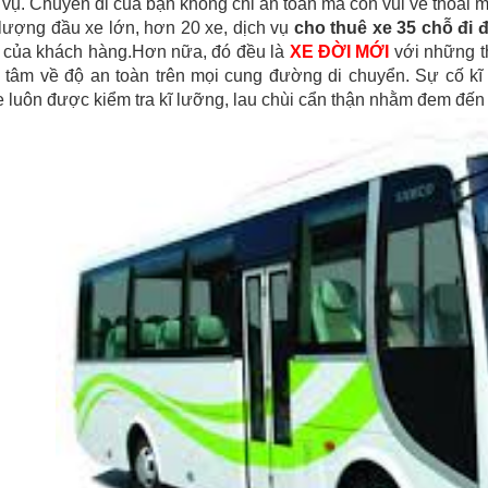
 vụ. Chuyến đi của bạn không chỉ an toàn mà còn vui vẻ thoải m
lượng đầu xe lớn, hơn 20 xe, dịch vụ
cho thuê xe 35 chỗ đi
 của khách hàng.Hơn nữa, đó đều là
XE ĐỜI MỚI
với những t
 tâm về độ an toàn trên mọi cung đường di chuyển. Sự cố kĩ t
 luôn được kiểm tra kĩ lưỡng, lau chùi cẩn thận nhằm đem đến