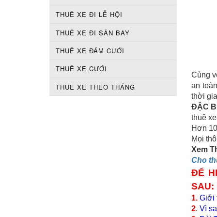
THUÊ XE ĐI LỄ HỘI
THUÊ XE ĐI SÂN BAY
THUÊ XE ĐÁM CƯỚI
THUÊ XE CƯỚI
Cùng v
an toàn
THUÊ XE THEO THÁNG
thời gi
ĐẶC BI
thuê xe
Hơn 100
Mọi thô
Xem T
Cho th
ĐỂ H
SAU:
1.
Giới 
2
.
Vì s