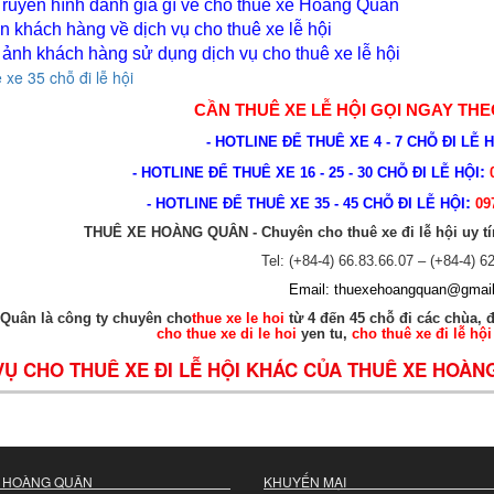
Truyền hình đánh giá gì về cho thuê xe Hoàng Quân
n khách hàng về dịch vụ cho thuê xe lễ hội
 ảnh khách hàng sử dụng dịch vụ cho thuê xe lễ hội
 xe 35 chỗ đi lễ hội
CẦN
THUÊ XE LỄ HỘI
GỌI NGAY THE
- HOTLINE ĐỂ THUÊ XE 4 - 7 CHỖ ĐI LỄ 
:
- HOTLINE ĐỂ THUÊ XE 16 - 25 - 30 CHỖ ĐI LỄ HỘI
0
:
- HOTLINE ĐỂ THUÊ XE 35 - 45 CHỖ ĐI LỄ HỘI
097
THUÊ XE HOÀNG QUÂN - Chuyên cho thuê xe đi lễ hội uy tín 
Tel: (+84-4) 66.83.66.07 – (+84-4) 6
Email:
thuexehoangquan@gmai
Quân là công ty chuyên cho
thue xe le hoi
từ 4 đến 45 chỗ đi các chùa, 
cho thue xe di le hoi
yen tu,
cho thuê xe đi lễ hội
VỤ CHO THUÊ XE ĐI LỄ HỘI KHÁC CỦA THUÊ XE HOÀN
 HOÀNG QUÂN
KHUYẾN MẠI