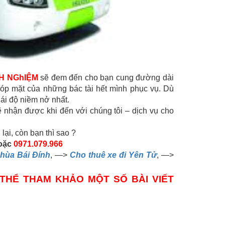
NH NGhIỆM
sẽ đem đến cho bạn cung đường dài
góp mặt của những bác tài hết mình phục vụ. Dù
hái độ niềm nở nhất.
 nhận được khi đến với chúng tôi – dịch vụ cho
ại, còn bạn thì sao ?
oặc
0971.079.966
chùa Bái Đính
, —>
Cho thuê xe đi Yên Tử
, —>
THỂ THAM KHẢO MỘT SỐ BÀI VIẾT