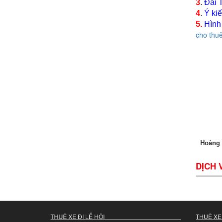
3
.
Đài 
4
.
Ý kiế
5.
Hình
cho thuê
Hoàng 
DỊCH 
THUÊ XE ĐI LỄ HỘI
THUÊ XE