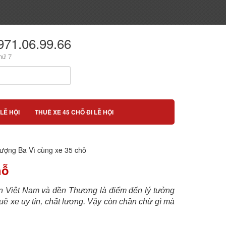
971.06.99.66
hứ 7
LỄ HỘI
THUÊ XE 45 CHỖ ĐI LỄ HỘI
ượng Ba Vì cùng xe 35 chỗ
hỗ
n Việt Nam và đền Thượng là điểm đến lý tưởng
uê xe uy tín, chất lượng. Vậy còn chần chừ gì mà