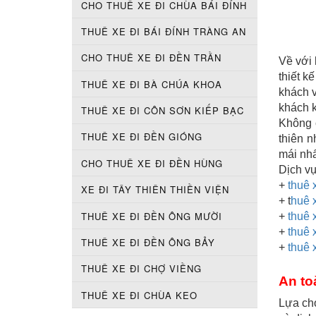
CHO THUÊ XE ĐI CHÙA BÁI ĐÍNH
THUÊ XE ĐI BÁI ĐÍNH TRÀNG AN
CHO THUÊ XE ĐI ĐỀN TRẦN
Về với 
thiết k
THUÊ XE ĐI BÀ CHÚA KHOA
khách v
khách k
THUÊ XE ĐI CÔN SƠN KIẾP BẠC
Không 
THUÊ XE ĐI ĐỀN GIÓNG
thiên n
mái nhấ
CHO THUÊ XE ĐI ĐỀN HÙNG
Dịch v
+
thuê 
XE ĐI TÂY THIÊN THIỀN VIỆN
+ t
huê 
THUÊ XE ĐI ĐỀN ÔNG MƯỜI
+
thuê 
+
thuê 
THUÊ XE ĐI ĐỀN ÔNG BẢY
+
thuê x
THUÊ XE ĐI CHỢ VIỀNG
An to
THUÊ XE ĐI CHÙA KEO
Lựa ch