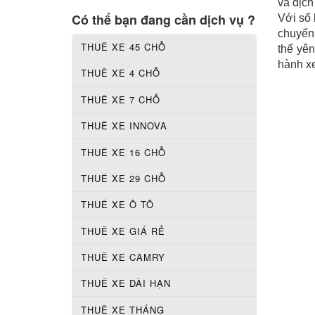
và dịch
Có thể bạn đang cần dịch vụ ?
Với số 
chuyển
THUÊ XE 45 CHỖ
thể yên
hành xe
THUÊ XE 4 CHỖ
THUÊ XE 7 CHỖ
THUÊ XE INNOVA
THUÊ XE 16 CHỖ
THUÊ XE 29 CHỖ
THUÊ XE Ô TÔ
THUÊ XE GIÁ RẺ
THUÊ XE CAMRY
THUÊ XE DÀI HẠN
THUÊ XE THÁNG