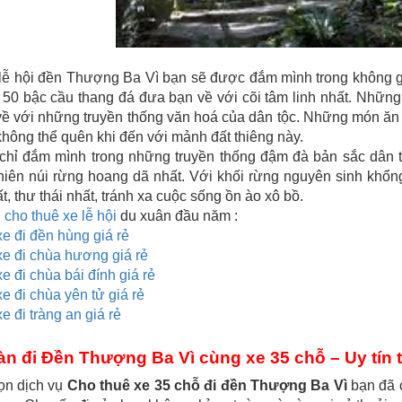
lễ hội đền Thượng Ba Vì bạn sẽ được đắm mình trong không gia
ế 50 bậc cầu thang đá đưa bạn về với cõi tâm linh nhất. Nhữ
ề với những truyền thống văn hoá của dân tộc. Những món ăn 
hông thể quên khi đến với mảnh đất thiêng này.
chỉ đắm mình trong những truyền thống đậm đà bản sắc dân
hiên núi rừng hoang dã nhất. Với khối rừng nguyên sinh khổn
t, thư thái nhất, tránh xa cuộc sống ồn ào xô bồ.
ụ
cho thuê xe lễ hội
du xuân đầu năm :
xe đi đền hùng giá rẻ
xe đi chùa hương giá rẻ
xe đi chùa bái đính giá rẻ
xe đi chùa yên tử giá rẻ
e đi tràng an giá rẻ
àn đi Đền Thượng Ba Vì cùng xe 35 chỗ – Uy tín
ọn dịch vụ
Cho thuê xe 35 chỗ đi đền Thượng Ba Vì
bạn đã 