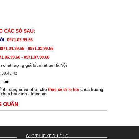
O CÁC SỐ SAU
:
:
HỘI
0971.03.99.66
971.04.99.66 - 0971.05.99.66
1.06.99.66 - 0971.07.99.66
chất lượng giá tốt nhất tại Hà Nội
2.69.45.42
l.com
đình, đền, miếu như: cho
thue xe di le hoi
chua huong,
chua bai dinh - trang an
G QUÂN
CHO THUÊ XE ĐI LỄ HỘI