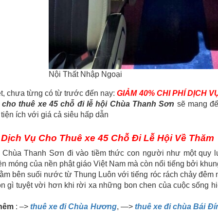
Nội Thất Nhập Ngoại
t, chưa từng có từ trước đến nay:
GIẢM 40% CHI PHÍ DỊCH V
cho thuê xe 45 chỗ đi lễ hội Chùa Thanh Sơn
sẽ mang đế
 tiện ích với giá cả siêu hấp dẫn
Dịch Vụ Cho Thuê xe 45 Chỗ Đi Lễ Hội Về Thă
n Chùa Thanh Sơn đi vào tiềm thức con người như một quy luậ
n móng của nền phật giáo Việt Nam mà còn nổi tiếng bởi khu
ằm bên suối nước từ Thung Luôn với tiếng róc rách chảy đêm 
òn gì tuyệt vời hơn khi rời xa những bon chen của cuộc sống hi
hêm
: –>
thuê xe đi Chùa Hương
, —>
thuê xe đi chùa Bái Đí