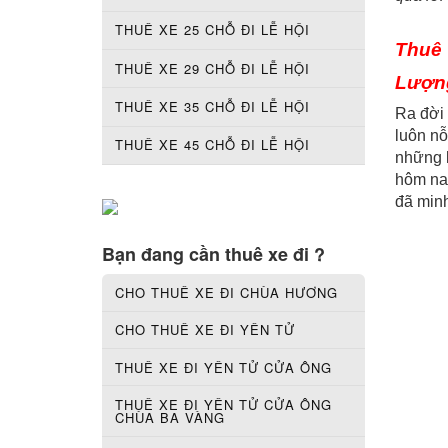
THUÊ XE 25 CHỖ ĐI LỄ HỘI
Thuê 
THUÊ XE 29 CHỖ ĐI LỄ HỘI
Lượn
THUÊ XE 35 CHỖ ĐI LỄ HỘI
Ra đời 
luôn n
THUÊ XE 45 CHỖ ĐI LỄ HỘI
những l
hôm nay
đã min
Bạn đang cần thuê xe đi ?
CHO THUÊ XE ĐI CHÙA HƯƠNG
CHO THUÊ XE ĐI YÊN TỬ
THUÊ XE ĐI YÊN TỬ CỬA ÔNG
THUÊ XE ĐI YÊN TỬ CỬA ÔNG
CHÙA BA VÀNG