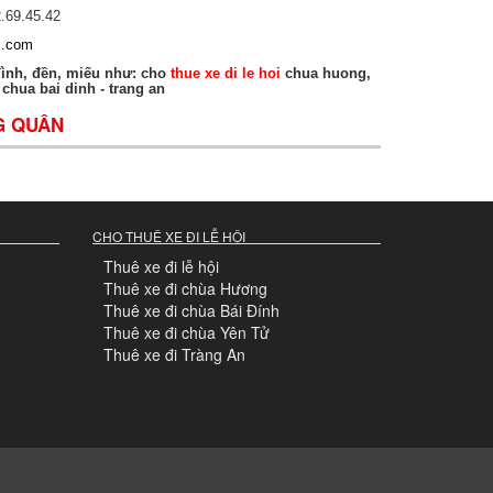
2.69.45.42
l.com
đình, đền, miếu như: cho
thue xe di le hoi
chua huong,
chua bai dinh - trang an
G QUÂN
CHO THUÊ XE ĐI LỄ HỘI
Thuê xe đi lễ hội
Thuê xe đi chùa Hương
Thuê xe đi chùa Bái Đính
Thuê xe đi chùa Yên Tử
Thuê xe đi Tràng An