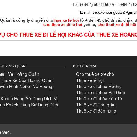
Tel: (+84-4) 66.83.66.07 – (+84-4) 6
Email:
thuexehoangquan@gmai
Quân là công ty chuyên cho
thue xe le hoi
từ 4 đến 45 chỗ đi các chùa, 
cho thue xe di le hoi
yen tu,
cho thuê xe đi lễ hội
VỤ CHO THUÊ XE ĐI LỄ HỘI KHÁC CỦA THUÊ XE HOÀN
 HOÀNG QUÂN
KHUYẾN MẠI
hiệu Về Hoàng Quân
Cho thuê xe 29 chỗ
o Thuê Xe Của Hoàng Quân
Thuê xe lễ hội
uyền Hình Nói Gì Về Hoàng
Thuê xe đi chùa Hương
Thuê xe đi chùa Bái Đính
 Khách Hàng Sử Dụng Dịch Vụ
Thuê xe đi chùa Yên Tử
Ảnh Khách Hàng Sử Dụng Dịch
Thuê xe đi Tràng An
Thuê xe đi đền hùng
erved.