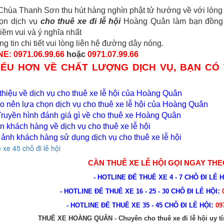
Chùa Thanh Sơn thu hút hàng nghìn phật tử hướng về với lòng t
ọn dịch vụ
cho thuê xe đi lễ hội
Hoàng Quân làm bạn đồng 
iềm vui và ý nghĩa nhất
ng tin chi tiết vui lòng liên hệ đường dây nóng.
E: 0971.06.99.66
hoặc
0971.07.99.66
IỂU HƠN VỀ CHẤT LƯỢNG DỊCH VỤ, BẠN CÓ 
thiệu về dịch vụ cho thuê xe lễ hội của Hoàng Quân
ao nên lựa chọn dịch vụ cho thuê xe lễ hội của Hoàng Quân
Truyền hình đánh giá gì về cho thuê xe Hoàng Quân
n khách hàng về dịch vụ cho thuê xe lễ hội
 ảnh khách hàng sử dụng dịch vụ cho thuê xe lễ hội
 xe 45 chỗ đi lễ hội
CẦN
THUÊ XE LỄ HỘI
GỌI NGAY THE
- HOTLINE ĐỂ THUÊ XE 4 - 7 CHỖ ĐI LỄ 
:
- HOTLINE ĐỂ THUÊ XE 16 - 25 - 30 CHỖ ĐI LỄ HỘI
0
:
- HOTLINE ĐỂ THUÊ XE 35 - 45 CHỖ ĐI LỄ HỘI
097
THUÊ XE HOÀNG QUÂN - Chuyên cho thuê xe đi lễ hội uy tín 