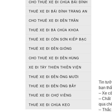
CHO THUÊ XE ĐI CHÙA BÁI ĐÍNH
THUÊ XE ĐI BÁI ĐÍNH TRÀNG AN
CHO THUÊ XE ĐI ĐỀN TRẦN
THUÊ XE ĐI BÀ CHÚA KHOA
THUÊ XE ĐI CÔN SƠN KIẾP BẠC
THUÊ XE ĐI ĐỀN GIÓNG
CHO THUÊ XE ĐI ĐỀN HÙNG
XE ĐI TÂY THIÊN THIỀN VIỆN
THUÊ XE ĐI ĐỀN ÔNG MƯỜI
Tin tưở
THUÊ XE ĐI ĐỀN ÔNG BẢY
bạn thấ
– Xe có
THUÊ XE ĐI CHỢ VIỀNG
– Chất 
qua chế
THUÊ XE ĐI CHÙA KEO
– Thắc