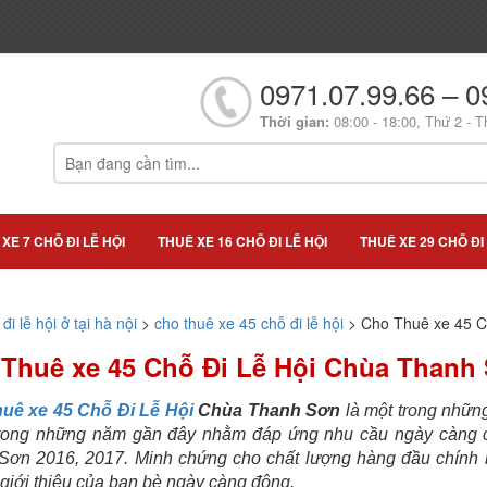
0971.07.99.66 – 0
Thời gian:
08:00 - 18:00, Thứ 2 - T
XE 7 CHỖ ĐI LỄ HỘI
THUÊ XE 16 CHỖ ĐI LỄ HỘI
THUÊ XE 29 CHỖ ĐI 
đi lễ hội ở tại hà nội
>
cho thuê xe 45 chỗ đi lễ hội
>
Cho Thuê xe 45 C
Thuê xe 45 Chỗ Đi Lễ Hội Chùa Thanh
uê xe 45 Chỗ Đi Lễ Hội
Chùa Thanh Sơn
là một trong những
rong những năm gần đây nhằm đáp ứng nhu cầu ngày càng c
Sơn 2016, 2017. Minh chứng cho chất lượng hàng đầu chính là
 giới thiệu của bạn bè ngày càng đông.