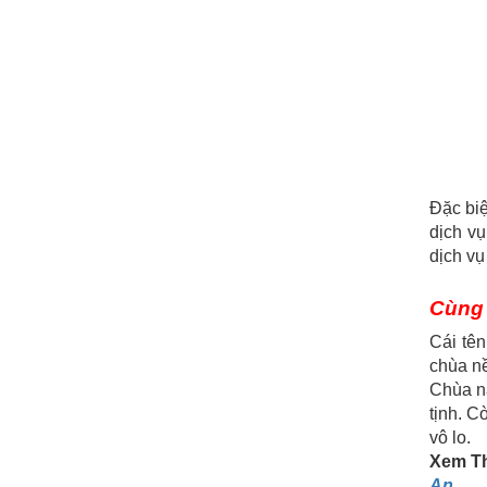
Đặc biệ
dịch vụ
dịch vụ
Cùng 
Cái tê
chùa nề
Chùa n
tịnh. C
vô lo.
Xem T
An