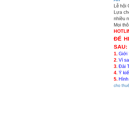
Lễ hội 
Lựa ch
nhiều n
Mọi thô
HOTLIN
ĐỂ H
SAU:
1.
Giới 
2
.
Vì s
3
.
Đài 
4
.
Ý kiế
5.
Hình
cho thuê