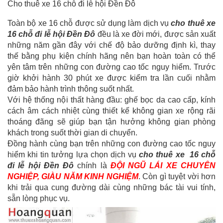
Cho thuê xe 16 chỗ đi lễ hội Đền Đô
Toàn bộ xe 16 chỗ được sử dụng làm dịch vụ
cho thuê xe
16 chỗ đi lễ hội Đền Đô
đều là xe đời mới, được sản xuất
những năm gần đây với chế độ bảo dưỡng định kì, thay
thế bằng phụ kiện chính hãng nên bạn hoàn toàn có thể
yên tâm trên những con đường cao tốc nguy hiểm. Trước
giờ khởi hành 30 phút xe được kiểm tra lần cuối nhằm
đảm bảo hành trình thông suốt nhất.
Với hệ thống nội thất hàng đầu: ghế bọc da cao cấp, kính
cách âm cách nhiệt cùng thiết kế không gian xe rộng rãi
thoáng đãng sẽ giúp bạn tận hưởng không gian phòng
khách trong suốt thời gian di chuyển.
Đồng hành cùng bạn trên những con đường cao tốc nguy
hiểm khi tin tưởng lựa chọn dịch vụ
cho thuê xe 16 chỗ
đi lễ hội Đền Đô
chính là
ĐỘI NGŨ LÁI XE CHUYÊN
NGHIỆP, GIÀU NĂM KINH NGHIỆM
. Còn gì tuyệt vời hơn
khi trải qua cung đường dài cùng những bác tài vui tính,
sẵn lòng phục vụ.