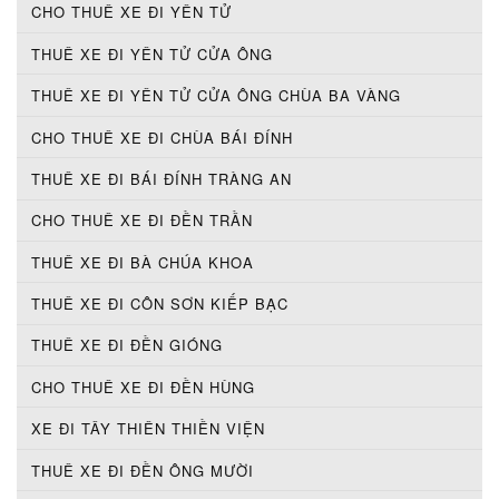
CHO THUÊ XE ĐI YÊN TỬ
THUÊ XE ĐI YÊN TỬ CỬA ÔNG
THUÊ XE ĐI YÊN TỬ CỬA ÔNG CHÙA BA VÀNG
CHO THUÊ XE ĐI CHÙA BÁI ĐÍNH
THUÊ XE ĐI BÁI ĐÍNH TRÀNG AN
CHO THUÊ XE ĐI ĐỀN TRẦN
THUÊ XE ĐI BÀ CHÚA KHOA
THUÊ XE ĐI CÔN SƠN KIẾP BẠC
THUÊ XE ĐI ĐỀN GIÓNG
CHO THUÊ XE ĐI ĐỀN HÙNG
XE ĐI TÂY THIÊN THIỀN VIỆN
THUÊ XE ĐI ĐỀN ÔNG MƯỜI