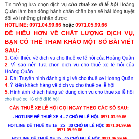
Tin tưởng lựa chọn dịch vụ
cho thuê xe đi lễ hội
Hoàng
Quân làm bạn đồng hành chắn chắn bạn sẽ hài lòng tuyệt
đối với những gì nhận được
HOTLINE: 0971.04.99.66
hoặc
0971.05.99.66
ĐỂ HIỂU HƠN VỀ CHẤT LƯỢNG DỊCH VỤ,
BẠN CÓ THỂ THAM KHẢO MỘT SỐ BÀI VIẾT
SAU:
1.
Giới thiệu về dịch vụ cho thuê xe lễ hội của Hoàng Quân
2
.
Vì sao nên lựa chọn dịch vụ cho thuê xe lễ hội của
Hoàng Quân
3
.
Đài Truyền hình đánh giá gì về cho thuê xe Hoàng Quân
4
.
Ý kiến khách hàng về dịch vụ cho thuê xe lễ hội
5.
Hình ảnh khách hàng sử dụng dịch vụ cho thuê xe lễ hội
cho thuê xe 16 chỗ đi lễ hội
CẦN
THUÊ XE LỄ HỘI
GỌI NGAY THEO CÁC SỐ SAU
:
:
- HOTLINE ĐỂ THUÊ XE 4 - 7 CHỖ ĐI LỄ HỘI
0971.03.99.66
:
- HOTLINE ĐỂ THUÊ XE 16 - 25 - 30 CHỖ ĐI LỄ HỘI
0971.04.99.66 -
0971.05.99.66
:
- HOTLINE ĐỂ THUÊ XE 35 - 45 CHỖ ĐI LỄ HỘI
0971.06.99.66 -