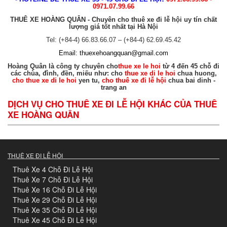
0971.07.99.66
THUÊ XE HOÀNG QUÂN - Chuyên cho thuê xe đi lễ hội uy tín chất
lượng giá tốt nhất tại Hà Nội
Tel: (+84-4) 66.83.66.07 – (+84-4) 62.69.45.42
Email:
thuexehoangquan@gmail.com
Hoàng Quân là công ty chuyên cho
thue xe le hoi
từ 4 đến 45 chỗ đi
các chùa, đình, đền, miếu như: cho
thue xe di le hoi
chua huong,
cho thue xe di le hoi
yen tu,
cho thuê xe đi lễ hội
chua bai dinh -
trang an
DỊCH VỤ CHO THUÊ XE ĐI LỄ HỘI KHÁC CỦA THUÊ
XE HOÀNG QUÂN
THUÊ XE ĐI LỄ HỘI
Thuê Xe 4 Chỗ Đi Lễ Hội
Thuê Xe 7 Chỗ Đi Lễ Hội
Thuê Xe 16 Chỗ Đi Lễ Hội
Thuê Xe 29 Chỗ Đi Lễ Hội
Thuê Xe 35 Chỗ Đi Lễ Hội
Thuê Xe 45 Chỗ Đi Lễ Hội