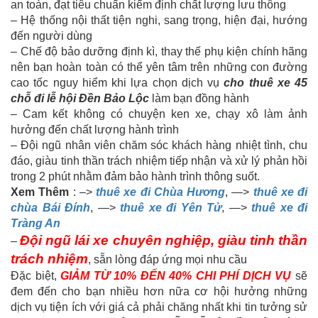
an toàn, đạt tiêu chuẩn kiểm định chất lượng lưu thông
– Hệ thống nội thất tiện nghi, sang trọng, hiện đại, hướng
đến người dùng
– Chế độ bảo dưỡng định kì, thay thế phụ kiện chính hãng
nên bạn hoàn toàn có thể yên tâm trên những con đường
cao tốc nguy hiểm khi lựa chọn dịch vụ
cho thuê xe 45
chỗ đi lễ hội Đền Bảo Lộc
làm bạn đồng hành
– Cam kết không có chuyện ken xe, chạy xô làm ảnh
hưởng đến chất lượng hành trình
– Đội ngũ nhân viên chăm sóc khách hàng nhiệt tình, chu
đáo, giàu tinh thần trách nhiệm tiếp nhận và xử lý phản hồi
trong 2 phút nhằm đảm bảo hành trình thông suốt.
Xem Thêm
: –>
thuê xe đi Chùa Hương
, —>
thuê xe đi
chùa Bái Đính
, —>
thuê xe đi Yên Tử
, —>
thuê xe đi
Tràng An
Đội ngũ lái xe chuyên nghiệp, giàu tinh thần
–
trách nhiệm
, sẵn lòng đáp ứng mọi nhu cầu
Đặc biệt,
GIẢM TỪ 10% ĐẾN 40% CHI PHÍ DỊCH VỤ
sẽ
đem đến cho bạn nhiều hơn nữa cơ hội hưởng những
dịch vụ tiện ích với giá cả phải chăng nhất khi tin tưởng sử