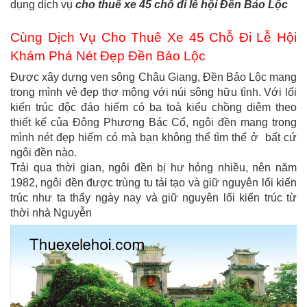
dụng dịch vụ
cho thuê xe 45 chỗ đi lễ hội Đền Bảo Lộc
Cùng Dịch Vụ Cho Thuê Xe 45 Chỗ Đi Lễ Hội
Khám Phá Nét Đẹp Đền Bảo Lộc
Được xây dựng ven sông Châu Giang, Đền Bảo Lộc mang
trong mình vẻ đẹp thơ mộng với núi sông hữu tình. Với lối
kiến trúc độc đáo hiếm có ba toà kiểu chồng diêm theo
thiết kế của Đông Phương Bác Cổ, ngôi đền mang trong
mình nét đẹp hiếm có mà bạn không thể tìm thể ở bất cứ
ngôi đền nào.
Trải qua thời gian, ngôi đền bị hư hỏng nhiều, nên năm
1982, ngôi đền được trùng tu tải tạo và giữ nguyên lối kiến
trúc như ta thấy ngày nay và giữ nguyên lối kiến trúc từ
thời nhà Nguyễn