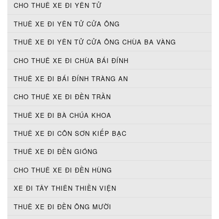
CHO THUÊ XE ĐI YÊN TỬ
THUÊ XE ĐI YÊN TỬ CỬA ÔNG
THUÊ XE ĐI YÊN TỬ CỬA ÔNG CHÙA BA VÀNG
CHO THUÊ XE ĐI CHÙA BÁI ĐÍNH
THUÊ XE ĐI BÁI ĐÍNH TRÀNG AN
CHO THUÊ XE ĐI ĐỀN TRẦN
THUÊ XE ĐI BÀ CHÚA KHOA
THUÊ XE ĐI CÔN SƠN KIẾP BẠC
THUÊ XE ĐI ĐỀN GIÓNG
CHO THUÊ XE ĐI ĐỀN HÙNG
XE ĐI TÂY THIÊN THIỀN VIỆN
THUÊ XE ĐI ĐỀN ÔNG MƯỜI