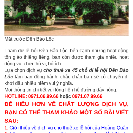
Mặt trước Đền Bảo Lộc
Tham dự lễ hội Đền Bảo Lộc, bên cạnh những hoạt động
tôn giáo thiêng liêng, bạn còn được tham gia nhiều hoạt
động vui chơi thú vị, bổ ích
Lựa chọn dịch vụ
cho thuê xe 45 chỗ đi lễ hội Đền Bảo
Lộc
làm bạn đồng hành, chắc chắn bạn sẽ có chuyến đi
khởi đầu nhiều niềm vui ý nghĩa.
Mọi thông tin chi tiết vui lòng liên hệ đường dây nóng.
HOTLINE: 0971.06.99.66
hoặc
0971.07.99.66
ĐỂ HIỂU HƠN VỀ CHẤT LƯỢNG DỊCH VỤ,
BẠN CÓ THỂ THAM KHẢO MỘT SỐ BÀI VIẾT
SAU:
1.
Giới thiệu về dịch vụ cho thuê xe lễ hội của Hoàng Quân