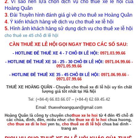
2
.
Vì sao nên lựa chọn dịch vụ cho thuê xe lễ hội của
Hoàng Quân
3
.
Đài Truyền hình đánh giá gì về cho thuê xe Hoàng Quân
4
.
Ý kiến khách hàng về dịch vụ cho thuê xe lễ hội
5.
Hình ảnh khách hàng sử dụng dịch vụ cho thuê xe lễ hội
cho thuê xe 45 chỗ đi lễ hội
CẦN
THUÊ XE LỄ HỘI
GỌI NGAY THEO CÁC SỐ SAU
:
:
- HOTLINE ĐỂ THUÊ XE 4 - 7 CHỖ ĐI LỄ HỘI
0971.03.99.66
:
- HOTLINE ĐỂ THUÊ XE 16 - 25 - 30 CHỖ ĐI LỄ HỘI
0971.04.99.66 -
0971.05.99.66
:
- HOTLINE ĐỂ THUÊ XE 35 - 45 CHỖ ĐI LỄ HỘI
0971.06.99.66 -
0971.07.99.66
THUÊ XE HOÀNG QUÂN - Chuyên cho thuê xe đi lễ hội uy tín chất
lượng giá tốt nhất tại Hà Nội
Tel: (+84-4) 66.83.66.07 – (+84-4) 62.69.45.42
Email:
thuexehoangquan@gmail.com
Hoàng Quân là công ty chuyên cho
thue xe le hoi
từ 4 đến 45 chỗ đi
các chùa, đình, đền, miếu như: cho
thue xe di le hoi
chua huong,
cho thue xe di le hoi
yen tu,
cho thuê xe đi lễ hội
chua bai dinh -
trang an