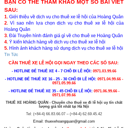
BẠN CÓ THỂ THAM KHẢO MỘT SỐ BÀI VIẾT
SAU:
1.
Giới thiệu về dịch vụ cho thuê xe lễ hội của Hoàng Quân
2
.
Vì sao nên lựa chọn dịch vụ cho thuê xe lễ hội của
Hoàng Quân
3
.
Đài Truyền hình đánh giá gì về cho thuê xe Hoàng Quân
4
.
Ý kiến khách hàng về dịch vụ cho thuê xe lễ hội
5.
Hình ảnh khách hàng sử dụng dịch vụ cho thuê xe lễ hội
Tin Tức
CẦN
THUÊ XE LỄ HỘI
GỌI NGAY THEO CÁC SỐ SAU
:
:
- HOTLINE ĐỂ THUÊ XE 4 - 7 CHỖ ĐI LỄ HỘI
0971.03.99.66
:
- HOTLINE ĐỂ THUÊ XE 16 - 25 - 30 CHỖ ĐI LỄ HỘI
0971.04.99.66 -
0971.05.99.66
:
- HOTLINE ĐỂ THUÊ XE 35 - 45 CHỖ ĐI LỄ HỘI
0971.06.99.66 -
0971.07.99.66
THUÊ XE HOÀNG QUÂN - Chuyên cho thuê xe đi lễ hội uy tín chất
lượng giá tốt nhất tại Hà Nội
Tel: (+84-4) 66.83.66.07 – (+84-4) 62.69.45.42
Email:
thuexehoangquan@gmail.com