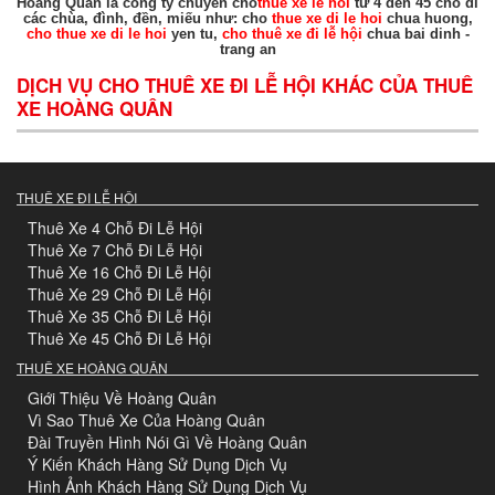
Hoàng Quân là công ty chuyên cho
thue xe le hoi
từ 4 đến 45 chỗ đi
các chùa, đình, đền, miếu như: cho
thue xe di le hoi
chua huong,
cho thue xe di le hoi
yen tu,
cho thuê xe đi lễ hội
chua bai dinh -
trang an
DỊCH VỤ CHO THUÊ XE ĐI LỄ HỘI KHÁC CỦA THUÊ
XE HOÀNG QUÂN
THUÊ XE ĐI LỄ HỘI
Thuê Xe 4 Chỗ Đi Lễ Hội
Thuê Xe 7 Chỗ Đi Lễ Hội
Thuê Xe 16 Chỗ Đi Lễ Hội
Thuê Xe 29 Chỗ Đi Lễ Hội
Thuê Xe 35 Chỗ Đi Lễ Hội
Thuê Xe 45 Chỗ Đi Lễ Hội
THUÊ XE HOÀNG QUÂN
Giới Thiệu Về Hoàng Quân
Vì Sao Thuê Xe Của Hoàng Quân
Đài Truyền Hình Nói Gì Về Hoàng Quân
Ý Kiến Khách Hàng Sử Dụng Dịch Vụ
Hình Ảnh Khách Hàng Sử Dụng Dịch Vụ