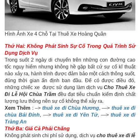
Hình Ảnh Xe 4 Chỗ Tại Thuê Xe Hoàng Quân
Thứ Hai: Không Phát Sinh Sự Cố Trong Quá Trình Sử
Dụng Dịch Vụ
Trong suốt 2 ngày di chuyển trên những con đường cao
tốc nguy hiểm nhưng không hề gặp bất cứ sự cố kĩ thuật
nào xảy ra, hành trình được đảm bảo một cách thông suốt,
đúng thời gian ấn định ban đầu. Để có được điều đó,
những chiếc xe được sử dụng làm dịch vụ
Cho Thuê Xe
Đi Lễ Hội Chùa Trầm
đều đạt tiêu chuẩn kiểm định chất
lượng lưu thông nên sự cố không thể xảy ra.
Xem Thêm
: –>
thuê xe đi Chùa Hương
, —>
thuê xe đi
chùa Bái Đính
, —>
thuê xe đi Yên Tử
, —>
thuê xe đi
Tràng An
Thứ Ba: Giá Cả Phải Chăng
Không phát sinh chi phí sử dụng, dịch vụ
cho thuê xe đi lễ