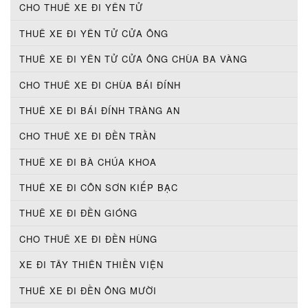
CHO THUÊ XE ĐI YÊN TỬ
THUÊ XE ĐI YÊN TỬ CỬA ÔNG
THUÊ XE ĐI YÊN TỬ CỬA ÔNG CHÙA BA VÀNG
CHO THUÊ XE ĐI CHÙA BÁI ĐÍNH
THUÊ XE ĐI BÁI ĐÍNH TRÀNG AN
CHO THUÊ XE ĐI ĐỀN TRẦN
THUÊ XE ĐI BÀ CHÚA KHOA
THUÊ XE ĐI CÔN SƠN KIẾP BẠC
THUÊ XE ĐI ĐỀN GIÓNG
CHO THUÊ XE ĐI ĐỀN HÙNG
XE ĐI TÂY THIÊN THIỀN VIỆN
THUÊ XE ĐI ĐỀN ÔNG MƯỜI