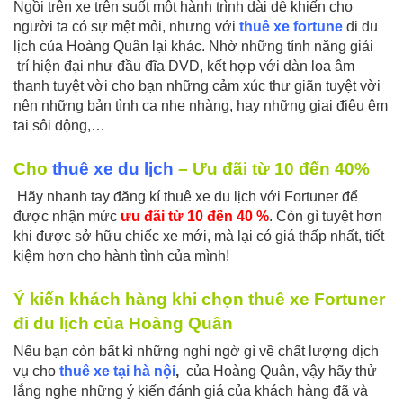
Ngồi trên xe trên suốt một hành trình dài dễ khiến cho
người ta có sự mệt mỏi, nhưng với
thuê xe fortune
đi du
lịch của Hoàng Quân lại khác. Nhờ những tính năng giải
trí hiện đại như đầu đĩa DVD, kết hợp với dàn loa âm
thanh tuyệt vời cho bạn những cảm xúc thư giãn tuyệt vời
nên những bản tình ca nhẹ nhàng, hay những giai điệu êm
tai sôi động,…
Cho
thuê xe du lịch
– Ưu đãi từ 10 đến 40%
Hãy nhanh tay đăng kí thuê xe du lịch với Fortuner để
được nhận mức
ưu đãi từ 10 đến 40 %
. Còn gì tuyệt hơn
khi được sở hữu chiếc xe mới, mà lại có giá thấp nhất, tiết
kiệm hơn cho hành tình của mình!
Ý kiến khách hàng khi chọn thuê xe Fortuner
đi du lịch của Hoàng Quân
Nếu bạn còn bất kì những nghi ngờ gì về chất lượng dịch
vụ cho
thuê xe tại hà nội
,
của Hoàng Quân, vậy hãy thử
lắng nghe những ý kiến đánh giá của khách hàng đã và